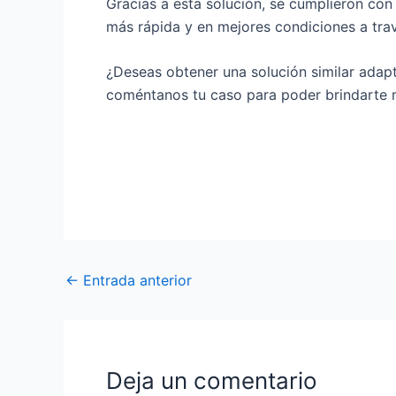
Gracias a esta solución, se cumplieron co
más rápida y en mejores condiciones a tra
¿Deseas obtener una solución similar adap
coméntanos tu caso para poder brindarte m
Navegación
←
Entrada anterior
de
entradas
Deja un comentario