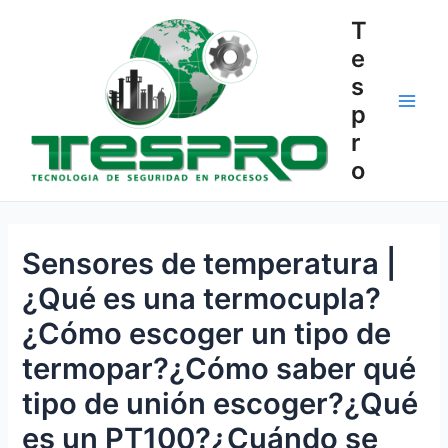
Ir
T
al
e
contenido
s
p
Main
r
Men
o
Sensores de temperatura |
¿Qué es una termocupla?
¿Cómo escoger un tipo de
termopar?¿Cómo saber qué
tipo de unión escoger?¿Qué
es un PT100?¿Cuándo se